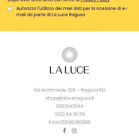
Autorizzo l'utilizzo dei miei dati per la ricezione di e-
mail da parte di La Luce Ragusa
Via Archimede, 365 – Ragusa RG
shop@laluceragusa.it
0932643044
0932 64 36 55
P.Iva 00696080886