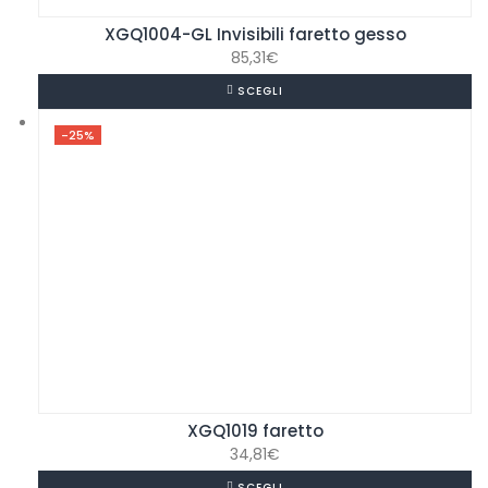
XGQ1004-GL Invisibili faretto gesso
85,31
€
SCEGLI
-25%
XGQ1019 faretto
34,81
€
SCEGLI