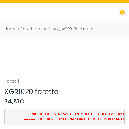
0
item(
Home
/
Faretti da incasso
/ XGR1020 faretto
Panzeri
XGR1020 faretto
34,81
€
          PRODOTTO DA RASARE IN SOFFITTI DI CARTONGES
       ===== CHIEDERE INFORMAZIONI PER IL MONTAGGIO 