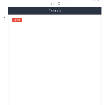
104,11
€
SCEGLI
-25%