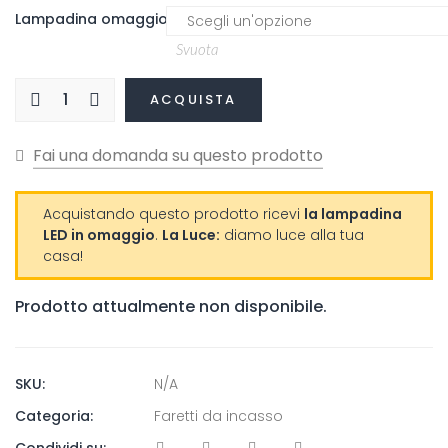
Lampadina omaggio
Svuota
ACQUISTA
Acquistando questo prodotto ricevi
la lampadina
LED in omaggio
.
La Luce:
diamo luce alla tua
casa!
Prodotto attualmente non disponibile.
SKU:
N/A
Categoria:
Faretti da incasso
Condividi su: