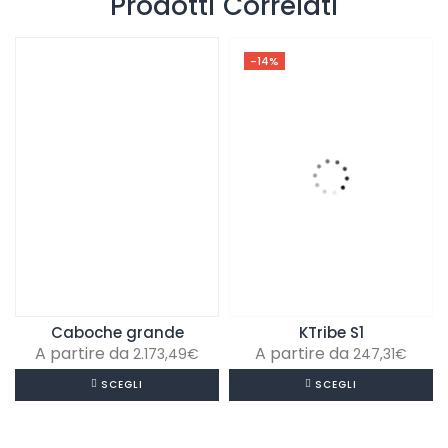
Prodotti Correlati
-14%
Caboche grande
KTribe S1
2.173,49
€
247,31
€
SCEGLI
SCEGLI