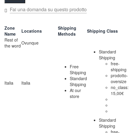
Zone
Shipping
Locations
Shipping Class
Name
Methods
Rest of
Ovunque
the word
Standard
Shipping
free-
Free
shipping
Shipping
prodotto-
Standard
oversize
Italia
Italia
Shipping
no_class:
At our
15,00
€
store
Standard
Shipping
free-