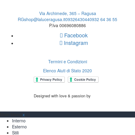
Via Archimede, 365 – Ragusa
RG
shop@laluceragusa.it
0932643044
0932 64 36 55
P.Iva 00696080886
Facebook
Instagram
Termini e Condizioni
Elenco Aiuti di Stato 2020
Designed with love & passion by
Main Menu
x
Interno
Esterno
Stili