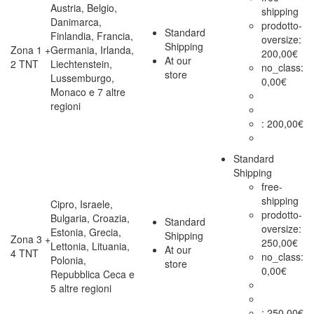
Austria, Belgio,
shipping
Danimarca,
prodotto-
Standard
Finlandia, Francia,
oversize:
Shipping
Zona 1 +
Germania, Irlanda,
200,00
€
At our
2 TNT
Liechtenstein,
no_class:
store
Lussemburgo,
0,00
€
Monaco e 7 altre
regioni
:
200,00
€
Standard
Shipping
free-
shipping
Cipro, Israele,
prodotto-
Bulgaria, Croazia,
Standard
oversize:
Estonia, Grecia,
Shipping
Zona 3 +
250,00
€
Lettonia, Lituania,
At our
4 TNT
no_class:
Polonia,
store
0,00
€
Repubblica Ceca e
5 altre regioni
:
250,00
€