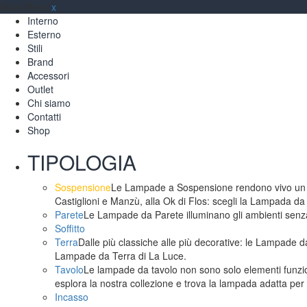
Main Menu
x
Interno
Esterno
Stili
Brand
Accessori
Outlet
Chi siamo
Contatti
Shop
TIPOLOGIA
Sospensione
Le Lampade a Sospensione rendono vivo un am
Castiglioni e Manzù, alla Ok di Flos: scegli la Lampada da
Parete
Le Lampade da Parete illuminano gli ambienti senza 
Soffitto
Terra
Dalle più classiche alle più decorative: le Lampade da
Lampade da Terra di La Luce.
Tavolo
Le lampade da tavolo non sono solo elementi funzion
esplora la nostra collezione e trova la lampada adatta per 
Incasso