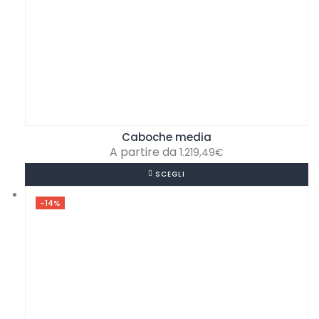
Caboche media
1.219,49
€
SCEGLI
-14%