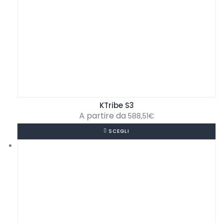
KTribe S3
588,51
€
SCEGLI