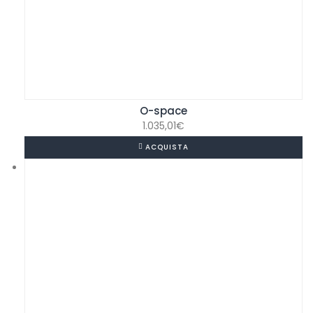
O-space
1.035,01
€
ACQUISTA