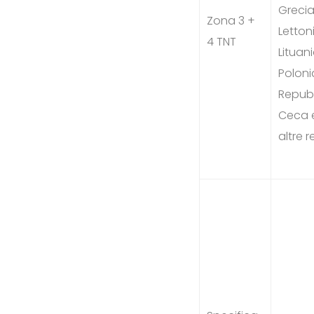
Grecia
Zona 3 +
Letton
4 TNT
Lituani
Poloni
Repub
Ceca 
altre r