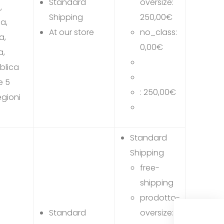
Standard
oversize:
,
Shipping
250,00
€
ia,
At our store
no_class:
a,
0,00
€
a,
blica
e 5
:
250,00
€
egioni
Standard
Shipping
free-
shipping
prodotto-
Standard
oversize:
Wiro 2.0