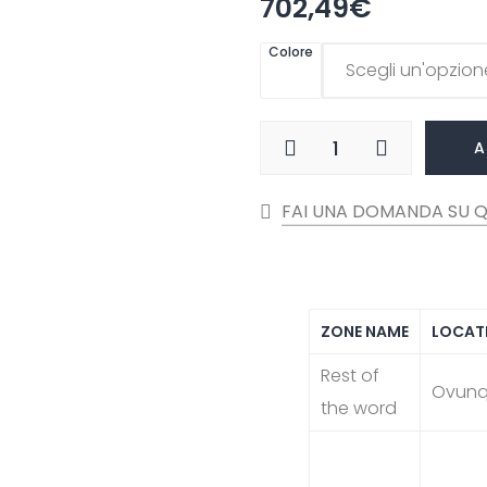
702,49
€
Colore
A
ZONE NAME
LOCAT
Rest of
Ovun
the word