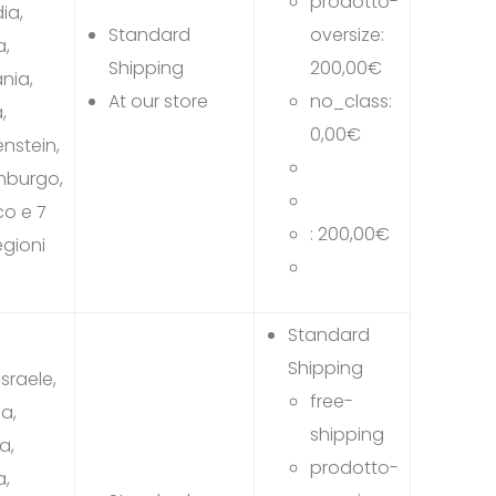
prodotto-
ia,
Standard
oversize:
a,
Shipping
200,00
€
nia,
At our store
no_class:
,
0,00
€
enstein,
mburgo,
o e 7
:
200,00
€
egioni
Standard
Shipping
Israele,
free-
ia,
shipping
a,
prodotto-
a,