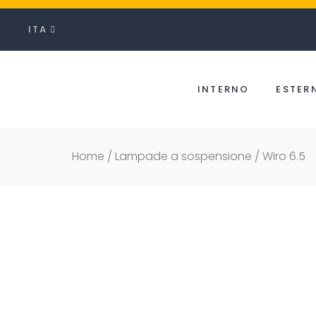
ITA
INTERNO
ESTER
Home
/
Lampade a sospensione
/ Wiro 6.5