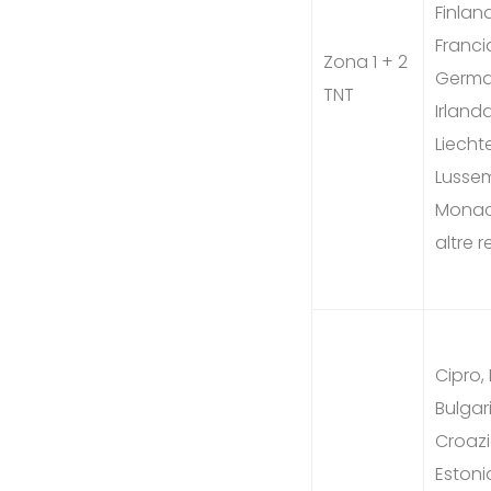
Finland
Franci
Zona 1 + 2
Germa
TNT
Irlanda
Liecht
Lusse
Monac
altre r
Cipro, 
Bulgar
Croazi
Estoni