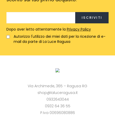
Dopo aver letto attentamente la
Privacy Policy
Autorizzo l'utilizzo dei miei dati per la ricezione di e-
mail da parte di La Luce Ragusa
Via Archimede, 365 – Ragusa RG
shop@laluceragusa.it
0932643044
0932 64 36 55
P.Iva 00696080886