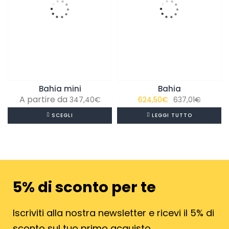
Bahia mini
Bahia
Il
Il
347,40
€
624,50
€
637,01
€
prezzo
prezzo
SCEGLI
LEGGI TUTTO
original
attuale
era:
è:
637,01€
624,50€
5% di sconto per te
Iscriviti alla nostra newsletter e ricevi il 5% di
sconto sul tuo primo acquisto.