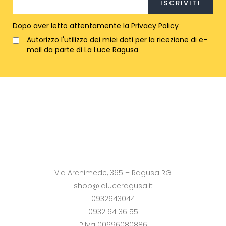
Dopo aver letto attentamente la
Privacy Policy
Autorizzo l'utilizzo dei miei dati per la ricezione di e-
mail da parte di La Luce Ragusa
Via Archimede, 365 – Ragusa RG
shop@laluceragusa.it
0932643044
0932 64 36 55
P.Iva 00696080886