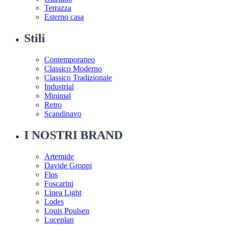
Terrazza
Esterno casa
Stili
Contemporaneo
Classico Moderno
Classico Tradizionale
Industrial
Minimal
Retro
Scandinavo
I NOSTRI BRAND
Artemide
Davide Groppi
Flos
Foscarini
Linea Light
Lodes
Louis Poulsen
Luceplan