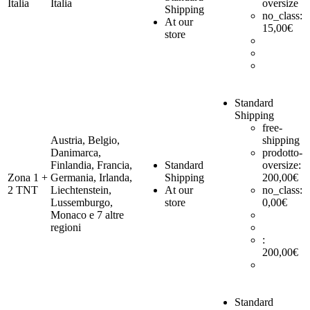
Italia
Italia
oversize
Shipping
no_class:
At our
15,00
€
store
Standard
Shipping
free-
Austria, Belgio,
shipping
Danimarca,
prodotto-
Finlandia, Francia,
Standard
oversize:
Zona 1 +
Germania, Irlanda,
Shipping
200,00
€
2 TNT
Liechtenstein,
At our
no_class:
Lussemburgo,
store
0,00
€
Monaco e 7 altre
regioni
:
200,00
€
Standard