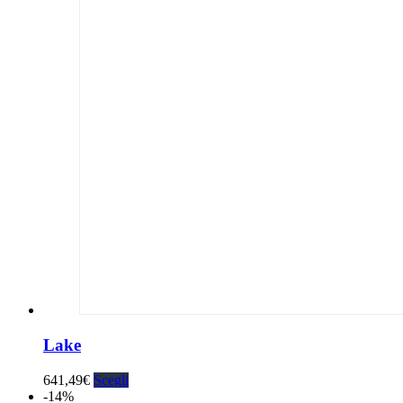
Lake
641,49
€
Scegli
-14%