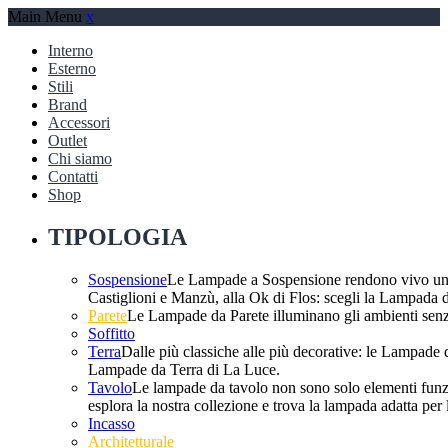
Main Menu
x
Interno
Esterno
Stili
Brand
Accessori
Outlet
Chi siamo
Contatti
Shop
TIPOLOGIA
Sospensione
Le Lampade a Sospensione rendono vivo un am
Castiglioni e Manzù, alla Ok di Flos: scegli la Lampada d
Parete
Le Lampade da Parete illuminano gli ambienti senza
Soffitto
Terra
Dalle più classiche alle più decorative: le Lampade 
Lampade da Terra di La Luce.
Tavolo
Le lampade da tavolo non sono solo elementi funzio
esplora la nostra collezione e trova la lampada adatta per l
Incasso
Architetturale