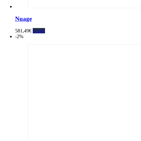
Nuage
581,49
€
Scegli
-2%