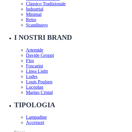
Classico Tradizionale
Industrial
Minimal
Retro
Scandinavo
I NOSTRI BRAND
Artemide
Davide Groppi
Flos
Foscarini
Linea Light
Lodes
Louis Poulsen
Luceplan
Marino Cristal
TIPOLOGIA
Lampadine
Accessori