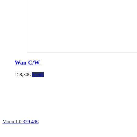
Wan C/W
158,30
€
Scegli
Moon 1.0
329,49
€