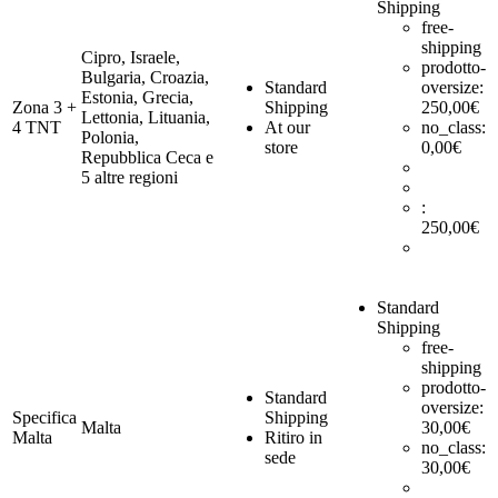
Shipping
free-
shipping
Cipro, Israele,
prodotto-
Bulgaria, Croazia,
Standard
oversize:
Estonia, Grecia,
Zona 3 +
Shipping
250,00
€
Lettonia, Lituania,
4 TNT
At our
no_class:
Polonia,
store
0,00
€
Repubblica Ceca e
5 altre regioni
:
250,00
€
Standard
Shipping
free-
shipping
prodotto-
Standard
oversize:
Specifica
Shipping
Malta
30,00
€
Malta
Ritiro in
no_class:
sede
30,00
€