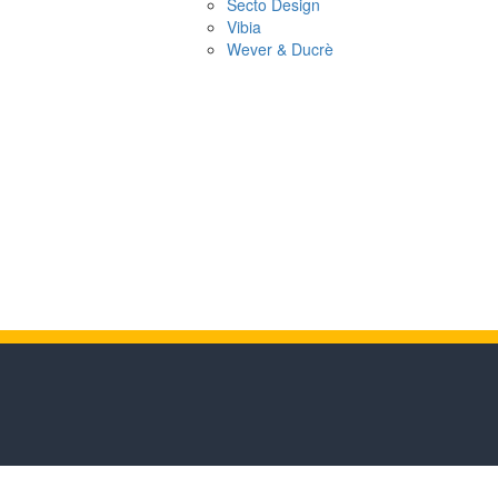
Secto Design
Vibia
Wever & Ducrè