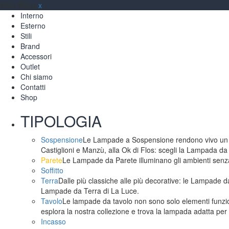
Main Menu
x
Interno
Esterno
Stili
Brand
Accessori
Outlet
Chi siamo
Contatti
Shop
TIPOLOGIA
Sospensione
Le Lampade a Sospensione rendono vivo un am
Castiglioni e Manzù, alla Ok di Flos: scegli la Lampada da
Parete
Le Lampade da Parete illuminano gli ambienti senza 
Soffitto
Terra
Dalle più classiche alle più decorative: le Lampade da
Lampade da Terra di La Luce.
Tavolo
Le lampade da tavolo non sono solo elementi funzion
esplora la nostra collezione e trova la lampada adatta per 
Incasso