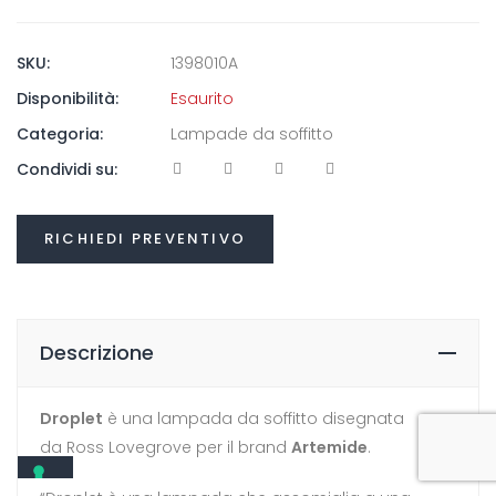
2.392,01€.
2.033,21€.
SKU:
1398010A
Disponibilità:
Esaurito
Categoria:
Lampade da soffitto
Condividi su:
RICHIEDI PREVENTIVO
Descrizione
Droplet
è una lampada da soffitto disegnata
da Ross Lovegrove per il brand
Artemide
.