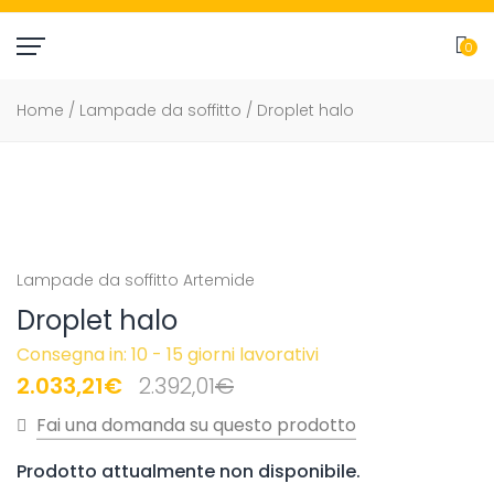
0
item(
Home
/
Lampade da soffitto
/ Droplet halo
Lampade da soffitto
Artemide
Droplet halo
Consegna in: 10 - 15 giorni lavorativi
Il
Il
2.033,21
€
2.392,01
€
prezzo
prezzo
originale
attuale
Prodotto attualmente non disponibile.
era:
è: