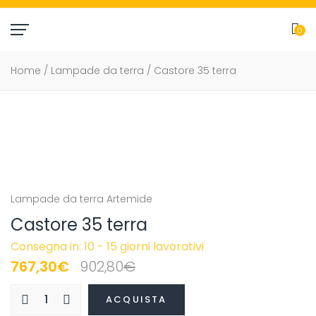
0
item(
Home
/
Lampade da terra
/ Castore 35 terra
Lampade da terra
Artemide
Castore 35 terra
Consegna in: 10 - 15 giorni lavorativi
Il
Il
767,30
€
902,80
€
prezzo
prezzo
ACQUISTA
originale
attuale