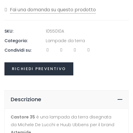
era:
è:
902,80€.
767,30€.
SKU:
1055010A
Categoria:
Lampade da terra
Condividi su:
RICHIEDI PREVENTIVO
Descrizione
Castore 35
è una lampada da terra disegnata
da Michele De Lucchi e Huub Ubbens per il brand
Artemide
.