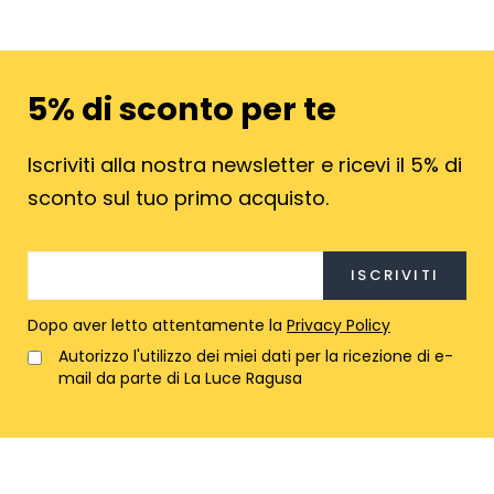
793,60€.
682,51€.
569,30€
489,61€
5% di sconto per te
Iscriviti alla nostra newsletter e ricevi il 5% di
sconto sul tuo primo acquisto.
Dopo aver letto attentamente la
Privacy Policy
Autorizzo l'utilizzo dei miei dati per la ricezione di e-
mail da parte di La Luce Ragusa