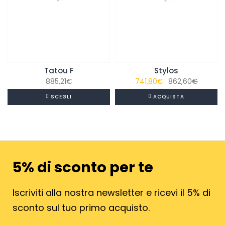
Tatou F
Stylos
Il
Il
885,21
€
741,80
€
862,60
€
prezzo
prezzo
SCEGLI
ACQUISTA
original
attuale
era:
è:
862,60€
741,80€
5% di sconto per te
Iscriviti alla nostra newsletter e ricevi il 5% di
sconto sul tuo primo acquisto.