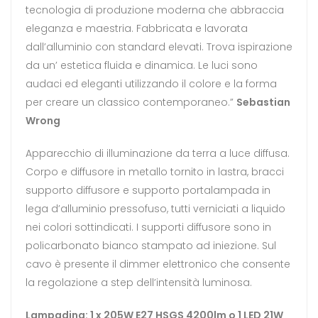
tecnologia di produzione moderna che abbraccia
eleganza e maestria. Fabbricata e lavorata
dall’alluminio con standard elevati. Trova ispirazione
da un’ estetica fluida e dinamica. Le luci sono
audaci ed eleganti utilizzando il colore e la forma
per creare un classico contemporaneo.”
Sebastian
Wrong
Apparecchio di illuminazione da terra a luce diffusa.
Corpo e diffusore in metallo tornito in lastra, bracci
supporto diffusore e supporto portalampada in
lega d’alluminio pressofuso, tutti verniciati a liquido
nei colori sottindicati. I supporti diffusore sono in
policarbonato bianco stampato ad iniezione. Sul
cavo è presente il dimmer elettronico che consente
la regolazione a step dell’intensità luminosa.
Lampadina: 1 x 205W E27 HSGS 4200lm o 1 LED 21W