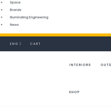
Space
Brands
Illuminating Engineering
News
ENG
CART
INTERIORS
OUT
SHOP