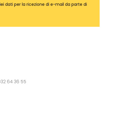
miei dati per la ricezione di e-mail da parte di
32 64 36 55