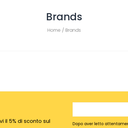
Brands
Home
Brands
vi il 5% di sconto sul
Dopo aver letto attentame