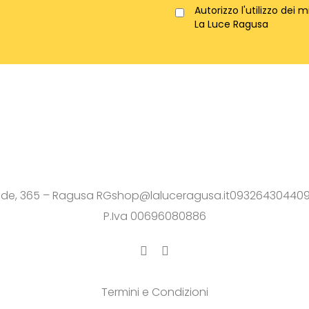
Autorizzo l'utilizzo dei 
La Luce Ragusa
ede, 365 – Ragusa RG
shop@laluceragusa.it
0932643044
09
P.Iva 00696080886
Termini e Condizioni