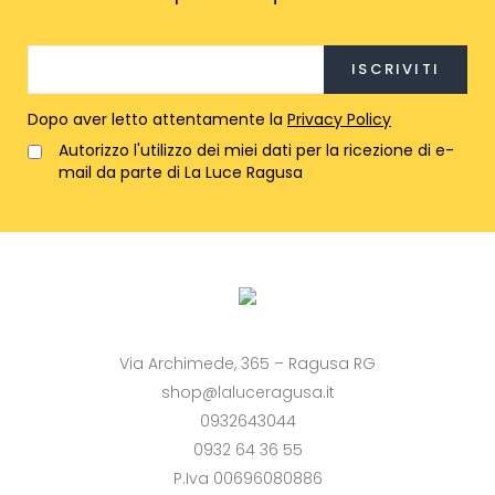
Dopo aver letto attentamente la
Privacy Policy
Autorizzo l'utilizzo dei miei dati per la ricezione di e-
mail da parte di La Luce Ragusa
Via Archimede, 365 – Ragusa RG
shop@laluceragusa.it
0932643044
0932 64 36 55
P.Iva 00696080886