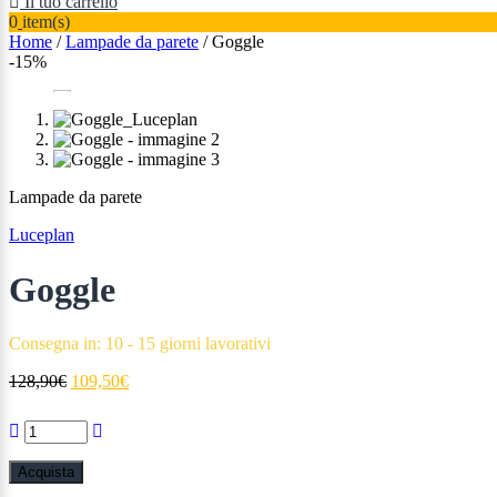
Il tuo carrello
0
item(s)
Home
/
Lampade da parete
/ Goggle
-15%
Lampade da parete
Luceplan
Goggle
Consegna in: 10 - 15 giorni lavorativi
Il
Il
128,90
€
109,50
€
prezzo
prezzo
originale
attuale
era:
è:
128,90€.
109,50€.
Acquista