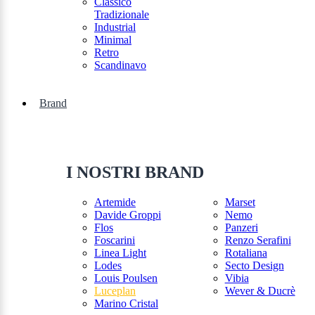
Classico
Tradizionale
Industrial
Minimal
Retro
Scandinavo
Brand
I NOSTRI BRAND
Artemide
Marset
Davide Groppi
Nemo
Flos
Panzeri
Foscarini
Renzo Serafini
Linea Light
Rotaliana
Lodes
Secto Design
Louis Poulsen
Vibia
Luceplan
Wever & Ducrè
Marino Cristal