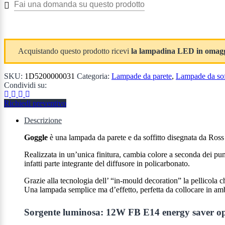
Acquistando questo prodotto ricevi
la lampadina LED in omag
SKU:
1D5200000031
Categoria:
Lampade da parete
,
Lampade da sof
Condividi su:
Richiedi preventivo
Descrizione
Goggle
è una lampada da parete e da soffitto disegnata da Ros
Realizzata in un’unica finitura, cambia colore a seconda dei punt
infatti parte integrante del diffusore in policarbonato.
Grazie alla tecnologia dell’ “in-mould decoration” la pellicola c
Una lampada semplice ma d’effetto, perfetta da collocare in ambi
Sorgente luminosa: 12W FB E14 energy save