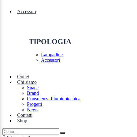
Accessori
TIPOLOGIA
Lampadine
Accessori
Outlet
Chi siamo
Space
Brand
Consulenza Illuminotecnica
Progetti
News
Contatti
Shop