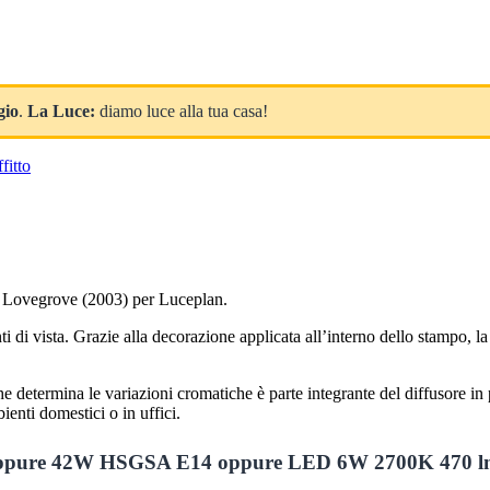
gio
.
La Luce:
diamo luce alla tua casa!
fitto
s Lovegrove (2003) per Luceplan.
i di vista. Grazie alla decorazione applicata all’interno dello stampo, l
he determina le variazioni cromatiche è parte integrante del diffusore in
enti domestici o in uffici.
r oppure 42W HSGSA E14 oppure LED 6W 2700K 470 