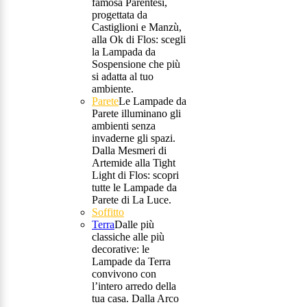
famosa Parentesi,
progettata da
Castiglioni e Manzù,
alla Ok di Flos: scegli
la Lampada da
Sospensione che più
si adatta al tuo
ambiente.
Parete
Le Lampade da
Parete illuminano gli
ambienti senza
invaderne gli spazi.
Dalla Mesmeri di
Artemide alla Tight
Light di Flos: scopri
tutte le Lampade da
Parete di La Luce.
Soffitto
Terra
Dalle più
classiche alle più
decorative: le
Lampade da Terra
convivono con
l’intero arredo della
tua casa. Dalla Arco