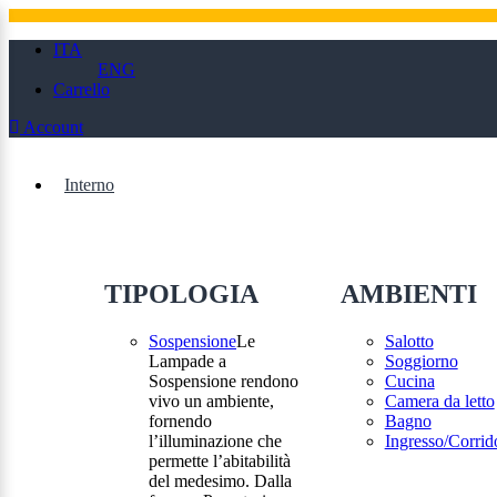
ITA
ENG
Carrello
Account
Interno
TIPOLOGIA
AMBIENTI
Sospensione
Le
Salotto
Lampade a
Soggiorno
Sospensione rendono
Cucina
vivo un ambiente,
Camera da letto
fornendo
Bagno
l’illuminazione che
Ingresso/Corrid
permette l’abitabilità
del medesimo. Dalla