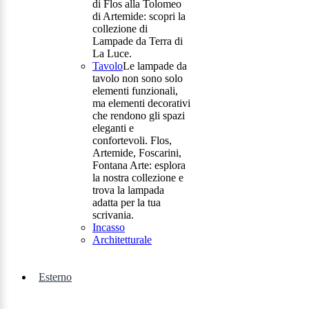
di Flos alla Tolomeo
di Artemide: scopri la
collezione di
Lampade da Terra di
La Luce.
Tavolo
Le lampade da
tavolo non sono solo
elementi funzionali,
ma elementi decorativi
che rendono gli spazi
eleganti e
confortevoli. Flos,
Artemide, Foscarini,
Fontana Arte: esplora
la nostra collezione e
trova la lampada
adatta per la tua
scrivania.
Incasso
Architetturale
Esterno