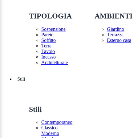
TIPOLOGIA
AMBIENTI
Sospensione
Giardino
Parete
Terrazza
Soffitto
Esterno casa
Terra
Tavolo
Incasso
Architetturale
Stili
Stili
Contemporaneo
Classico
Moderno