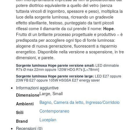
potere diottrico equivalente a quello del vetro (senza
tuttavia vincoli di ingombro, spessore e peso), moltiplica la
luce della sorgente luminosa, ricreando un gradevole
effetto sfavillante, festoso, punteggiato da tanti piccoli
riflessi come il diamante da cui prende il nome:
Hope
.
Frutto di un brillante processo progettuale e produttivo – è
predisposta per accogliere ogni tipo di fonte luminosa:
alogene di nuova generazione, fluorescenti a risparmio
energetico. Disponibile nella versione a sospensione, in tre
dimensioni, e parete.
Sorgente luminosa Hope parete versione small:
LED dimmable
R7s Ø max 22mm oppure 120W HDG R7s [L=78mm]
Sorgente luminosa
Hope parete
versione large:
LED E27 oppure
23W FB E27 oppure 105W HSGSA E27 energy saver
Informazioni aggiuntive
Large, Small
Dimensione
Bagno
,
Camera da letto
,
Ingresso/Corridoio
Ambienti
Contemporaneo
Stili
Luceplan
Brand
Recensioni (0)