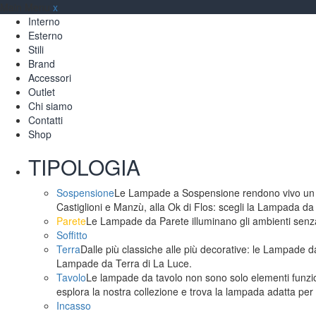
Main Menu
x
Interno
Esterno
Stili
Brand
Accessori
Outlet
Chi siamo
Contatti
Shop
TIPOLOGIA
Sospensione
Le Lampade a Sospensione rendono vivo un am
Castiglioni e Manzù, alla Ok di Flos: scegli la Lampada da
Parete
Le Lampade da Parete illuminano gli ambienti senza 
Soffitto
Terra
Dalle più classiche alle più decorative: le Lampade da
Lampade da Terra di La Luce.
Tavolo
Le lampade da tavolo non sono solo elementi funzion
esplora la nostra collezione e trova la lampada adatta per 
Incasso