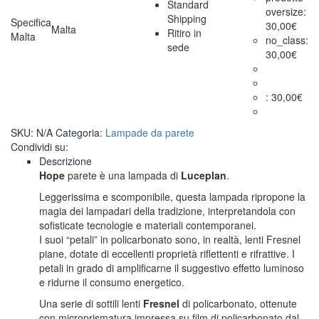
Standard
oversize:
Shipping
Specifica
30,00
€
Malta
Ritiro in
Malta
no_class:
sede
30,00
€
:
30,00
€
SKU:
N/A
Categoria:
Lampade da parete
Condividi su:
Descrizione
Hope
parete è una lampada di
Luceplan
.
Leggerissima e scomponibile, questa lampada ripropone la
magia dei lampadari della tradizione, interpretandola con
sofisticate tecnologie e materiali contemporanei.
I suoi “petali” in policarbonato sono, in realtà, lenti Fresnel
piane, dotate di eccellenti proprietà riflettenti e rifrattive. I
petali in grado di amplificarne il suggestivo effetto luminoso
e ridurne il consumo energetico.
Una serie di sottili lenti
Fresnel
di policarbonato, ottenute
con microprismatura impressa su film di policarbonato dal