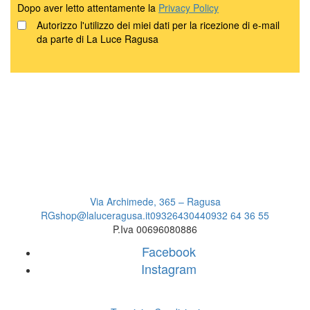
Dopo aver letto attentamente la
Privacy Policy
Autorizzo l'utilizzo dei miei dati per la ricezione di e-mail
da parte di La Luce Ragusa
Via Archimede, 365 – Ragusa
RG
shop@laluceragusa.it
0932643044
0932 64 36 55
P.Iva 00696080886
Facebook
Instagram