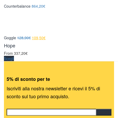
Counterbalance
864,20
€
Il
Il
Goggle
128,90
€
109,50
€
prezzo
prezzo
Hope
originale
attuale
From
337,20
€
era:
è:
Scegli
128,90€.
109,50€.
5% di sconto per te
Iscriviti alla nostra newsletter e ricevi il 5% di
sconto sul tuo primo acquisto.