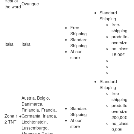
Rest of
Ovunque
the word
Standard
Shipping
free-
Free
shipping
Shipping
prodotto-
Standard
oversize
Italia
Italia
Shipping
no_class:
At our
15,00
€
store
Standard
Shipping
free-
Austria, Belgio,
shipping
Danimarca,
prodotto-
Standard
Finlandia, Francia,
oversize:
Shipping
Zona 1 +
Germania, Irlanda,
200,00
€
At our
2 TNT
Liechtenstein,
no_class:
store
Lussemburgo,
0,00
€
Monaco e 7 altre